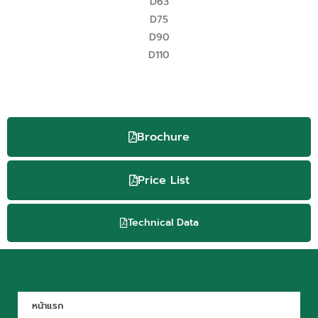
D63
D75
D90
D110
Brochure
Price List
Technical Data
หน้าแรก