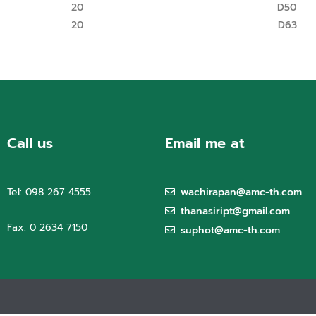
20
D50
20
D63
Call us
Email me at
Tel: 098 267 4555
wachirapan@amc-th.com
thanasiript@gmail.com
Fax: 0 2634 7150
suphot@amc-th.com