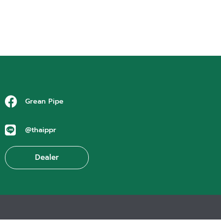
Grean Pipe
@thaippr
Dealer